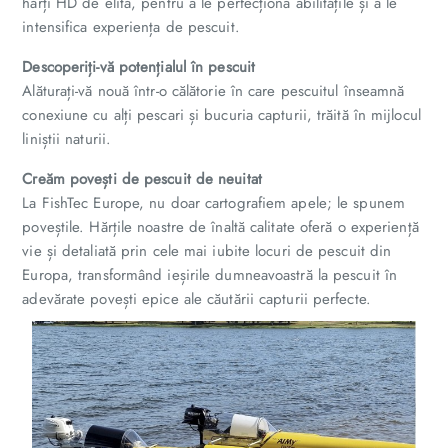
hărți HD de elită, pentru a le perfecționa abilitățile și a le
intensifica experiența de pescuit.
Descoperiți-vă potențialul în pescuit
Alăturați-vă nouă într-o călătorie în care pescuitul înseamnă
conexiune cu alți pescari și bucuria capturii, trăită în mijlocul
liniștii naturii.
Creăm povești de pescuit de neuitat
La FishTec Europe, nu doar cartografiem apele; le spunem
poveștile. Hărțile noastre de înaltă calitate oferă o experiență
vie și detaliată prin cele mai iubite locuri de pescuit din
Europa, transformând ieșirile dumneavoastră la pescuit în
adevărate povești epice ale căutării capturii perfecte.