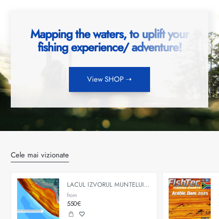
Mapping the waters, to uplift your
fishing experience/ adventure!
View SHOP ➝
Cele mai vizionate
LACUL IZVORUL MUNTELUI - BICAZ
from
550€