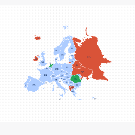
IS
FI
NO
SE
EE
RU
IE
LV
DK
LT
GB
NL
BY
PL
DE
BE
UA
CZ
LU
SK
LI
FR
MD
CH
AT
HU
RO
SI
IT
HR
SM
BA
RS
AD
MC
ES
BG
PT
ME
XK
VA
MK
AL
GR
CY
MT